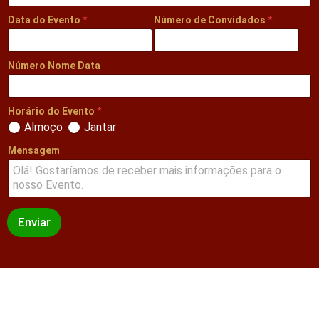
Data do Evento
*
Número de Convidados
*
Número Nome Data
Horário do Evento
*
Almoço
Jantar
Mensagem
Enviar